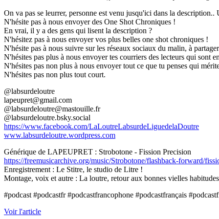
On va pas se leurrer, personne est venu jusqu'ici dans la description.. 
N'hésite pas à nous envoyer des One Shot Chroniques !
En vrai, il y a des gens qui lisent la description ?
N'hésitez pas à nous envoyer vos plus belles one shot chroniques !
N'hésite pas à nous suivre sur les réseaux sociaux du malin, à partager 
N'hésites pas plus à nous envoyer tes courriers des lecteurs qui sont en
N'hésites pas non plus à nous envoyer tout ce que tu penses qui mérite 
N'hésites pas non plus tout court.
@labsurdeloutre
lapeupret@gmail.com
@labsurdeloutre@mastouille.fr
@labsurdeloutre.bsky.social
https://www.facebook.com/LaLoutreLabsurdeLiguedelaDoutre
www.labsurdeloutre.wordpress.com
Générique de LAPEUPRET : Strobotone - Fission Precision
https://freemusicarchive.org/music/Strobotone/flashback-forward/fissi
Enregistrement : Le Stitre, le studio de Litre !
Montage, voix et autre : La loutre, retour aux bonnes vielles habitudes
#podcast #podcastfr #podcastfrancophone #podcastfrançais #podcastf
Voir l'article