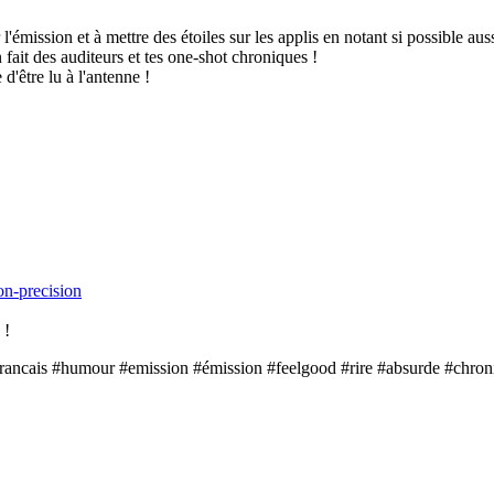
l'émission et à mettre des étoiles sur les applis en notant si possible aus
 fait des auditeurs et tes one-shot chroniques !
d'être lu à l'antenne !
on-precision
 !
rancais #humour #emission #émission #feelgood #rire #absurde #chroni