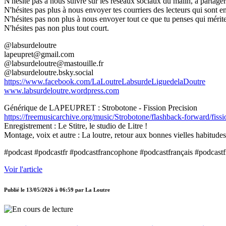
N'hésite pas à nous suivre sur les réseaux sociaux du malin, à partager 
N'hésites pas plus à nous envoyer tes courriers des lecteurs qui sont en
N'hésites pas non plus à nous envoyer tout ce que tu penses qui mérite 
N'hésites pas non plus tout court.
@labsurdeloutre
lapeupret@gmail.com
@labsurdeloutre@mastouille.fr
@labsurdeloutre.bsky.social
https://www.facebook.com/LaLoutreLabsurdeLiguedelaDoutre
www.labsurdeloutre.wordpress.com
Générique de LAPEUPRET : Strobotone - Fission Precision
https://freemusicarchive.org/music/Strobotone/flashback-forward/fissi
Enregistrement : Le Stitre, le studio de Litre !
Montage, voix et autre : La loutre, retour aux bonnes vielles habitudes
#podcast #podcastfr #podcastfrancophone #podcastfrançais #podcastf
Voir l'article
Publié le
13/05/2026 à 06:59
par
La Loutre