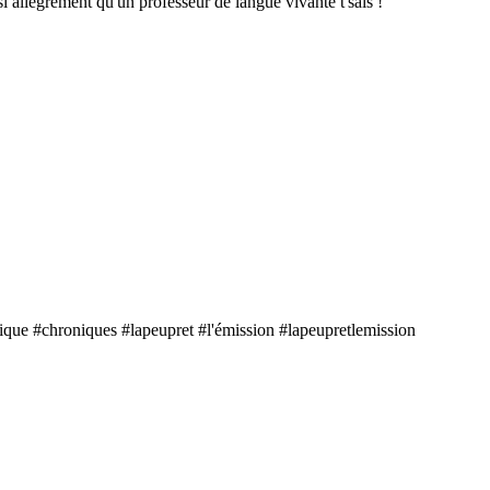
si allègrement qu'un professeur de langue vivante t'sais !
que #chroniques #lapeupret #l'émission #lapeupretlemission