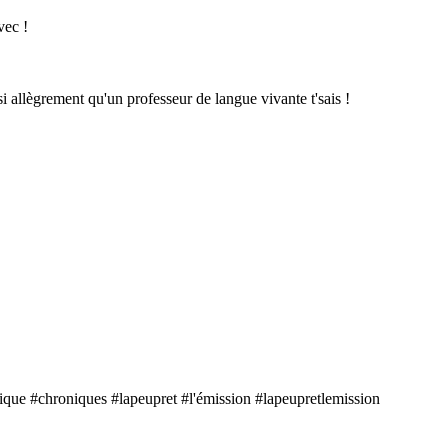
vec !
si allègrement qu'un professeur de langue vivante t'sais !
que #chroniques #lapeupret #l'émission #lapeupretlemission