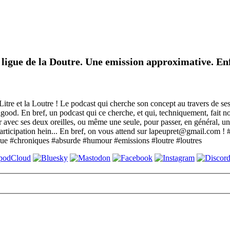
e ligue de la Doutre. Une emission approximative. Enf
itre et la Loutre ! Le podcast qui cherche son concept au travers de ses
good. En bref, un podcast qui ce cherche, et qui, techniquement, fait no
r avec ses deux oreilles, ou même une seule, pour passer, en général, u
e participation hein... En bref, on vous attend sur lapeupret@gmail.com
que #chroniques #absurde #humour #emissions #loutre #loutres