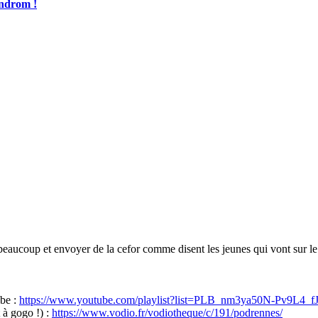
yndrom !
ucoup et envoyer de la cefor comme disent les jeunes qui vont sur le 
be :
https://www.youtube.com/playlist?list=PLB_nm3ya50N-Pv9L4
à gogo !) :
https://www.vodio.fr/vodiotheque/c/191/podrennes/