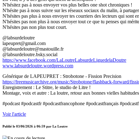
N'hésitez pas à nous envoyer vos plus belles one shot chroniques !
N'hésite pas à nous suivre sur les réseaux sociaux du malin, à partager 
N'hésites pas plus à nous envoyer tes courriers des lecteurs qui sont en
N'hésites pas non plus à nous envoyer tout ce que tu penses qui mérite 
N'hésites pas non plus tout court.
@labsurdeloutre
lapeupret@gmail.com
@labsurdeloutre@mastouille.fr
@labsurdeloutre.bsky.social
https://www.facebook.com/LaLoutreLabsurdeLiguedelaDoutre
www.labsurdeloutre.wordpress.com
Générique de LAPEUPRET : Strobotone - Fission Precision
https://freemusicarchive.org/music/Strobotone/flashback-forward/fissi
Enregistrement : Le Stitre, le studio de Litre !
Montage, voix et autre : La loutre, retour aux bonnes vielles habitudes
#podcast #podcastfr #podcastfrancophone #podcastfrançais #podcastf
Voir l'article
Publié le
03/06/2026 à 06:59
par
La Loutre