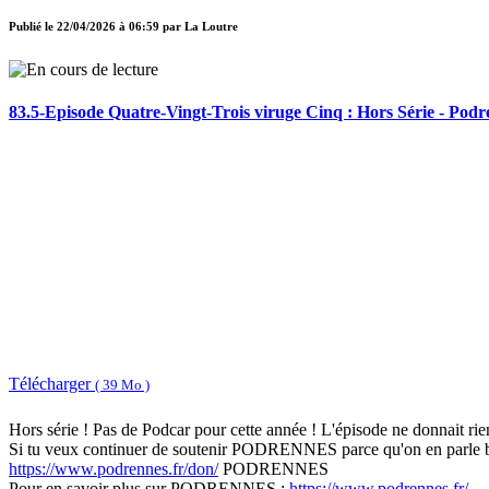
Publié le
22/04/2026 à 06:59
par
La Loutre
83.5-Episode Quatre-Vingt-Trois viruge Cinq : Hors Série - Podr
Télécharger
( 39 Mo )
Hors série ! Pas de Podcar pour cette année ! L'épisode ne donnait rie
Si tu veux continuer de soutenir PODRENNES parce qu'on en parle bea
https://www.podrennes.fr/don/
PODRENNES
Pour en savoir plus sur PODRENNES :
https://www.podrennes.fr/