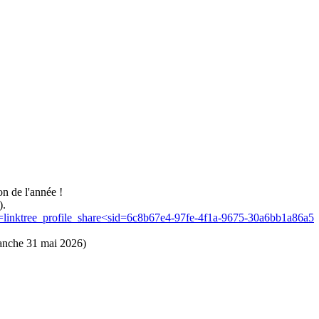
on de l'année !
).
rce=linktree_profile_share<sid=6c8b67e4-97fe-4f1a-9675-30a6bb1a86a5
anche 31 mai 2026)