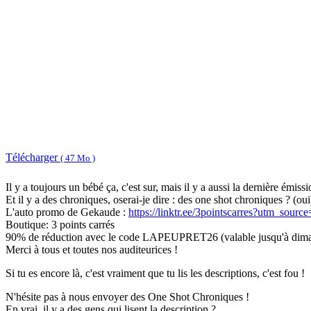
Télécharger
( 47 Mo )
Il y a toujours un bébé ça, c'est sur, mais il y a aussi la dernière émissi
Et il y a des chroniques, oserai-je dire : des one shot chroniques ? (oui
L'auto promo de Gekaude :
https://linktr.ee/3pointscarres?utm_sou
Boutique: 3 points carrés
90% de réduction avec le code LAPEUPRET26 (valable jusqu'à dim
Merci à tous et toutes nos auditeurices !
Si tu es encore là, c'est vraiment que tu lis les descriptions, c'est fou !
N'hésite pas à nous envoyer des One Shot Chroniques !
En vrai, il y a des gens qui lisent la description ?