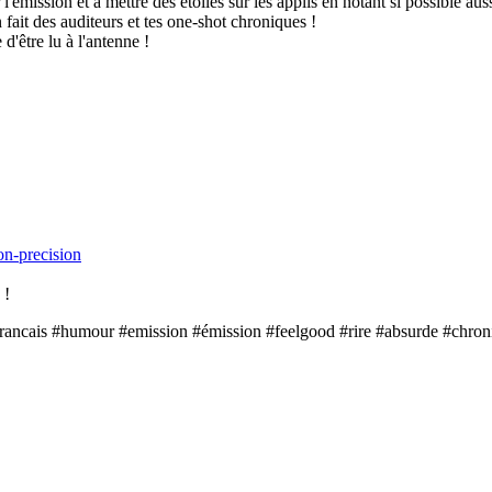
l'émission et à mettre des étoiles sur les applis en notant si possible aus
 fait des auditeurs et tes one-shot chroniques !
d'être lu à l'antenne !
on-precision
 !
rancais #humour #emission #émission #feelgood #rire #absurde #chroni