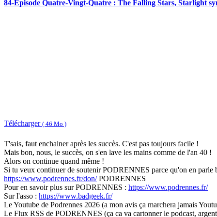
84-Episode Quatre-Vingt-Quatre : The Falling Stars, Starlight s
Télécharger
( 46 Mo )
T'sais, faut enchainer après les succès. C'est pas toujours facile !
Mais bon, nous, le succès, on s'en lave les mains comme de l'an 40 !
Alors on continue quand même !
Si tu veux continuer de soutenir PODRENNES parce qu'on en parle bea
https://www.podrennes.fr/don/
PODRENNES
Pour en savoir plus sur PODRENNES :
https://www.podrennes.fr/
Sur l'asso :
https://www.badgeek.fr/
Le Youtube de Podrennes 2026 (a mon avis ça marchera jamais Youtu
Le Flux RSS de PODRENNES (ça ca va cartonner le podcast, argent 