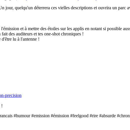
Un jour, quelqu'un déterrera ces vielles descriptions et ouvrira un parc a
l'émission et à mettre des étoiles sur les applis en notant si possible aus
 fait des auditeurs et tes one-shot chroniques !
d'être lu à l'antenne !
on-precision
 !
rancais #humour #emission #émission #feelgood #rire #absurde #chroni