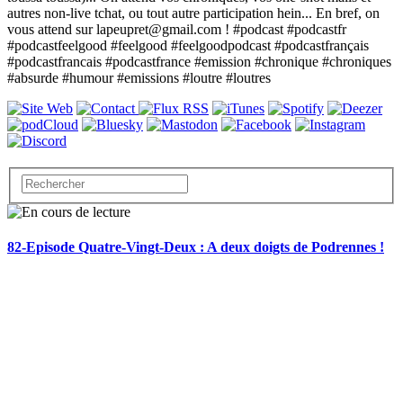
autres non-live tchat, ou tout autre participation hein... En bref, on
vous attend sur lapeupret@gmail.com ! #podcast #podcastfr
#podcastfeelgood #feelgood #feelgoodpodcast #podcastfrançais
#podcastfrancais #podcastfrance #emission #chronique #chroniques
#absurde #humour #emissions #loutre #loutres
82-Episode Quatre-Vingt-Deux : A deux doigts de Podrennes !