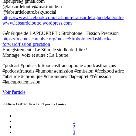
lapeupret@gmail.com
@labsurdeloutre@mastouille.fr
@labsurdeloutre.bsky.social
https://www.facebook.com/LaLoutreLabsurdeLiguedelaDoutre
www.labsurdeloutre.wordpress.com
Générique de LAPEUPRET : Strobotone - Fission Precision
https://freemusicarchive.org/music/Strobotone/flashback-
forward/fission-precision
Enregistrement : Le Stitre le studio de Litre !
Montage, voix et autre : La Loutre.
#podcast #podcastfr #podcastfrancophone #podcastfrançais
#podcastfrancais #humour #emission #émission #feelgood #rire
#absurde #chronique #chroniques #lapeupret #l'émission
#lapeupretlemission
Voir l'article
Publié le
17/01/2026 à 07:59
par
La Loutre
1
2
3