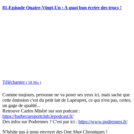
81-Episode Quatre-Vingt-Un : A quoi bon écrire des trucs !
Télécharger
( 58 Mo )
Comme toujours, personne ne va poser ses yeux ici, mais sache que
cette émission c'est du petit lait de Lapeupret, ce qui n'est pas, certes,
un gage de qualité...
Retrouve Carlos Misère sur son podcast :
https://barbecuesportclub.lepodcast.fr/
Des infos sur Podrennes ? C'est par ici :
https://www.podrennes.fr/
N'hésite pas à nous envoyer des One Shot Chroniques !