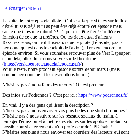
Télécharger
( 79 Mo )
La suite de notre épisode pilote ! Oui je sais que si tu es sur le flux
dédié, tu sais déjà et tu as peut être déjà écouté cet épisode mais
sache que tu es une minorité ! Tu peux en être fier ! Ou fière en
fonction de ce que tu préfères. Ou les deux aussi d'ailleurs.
Rassurez-vous, on ne diffusera ici que le pilote (l'épisode, pas la
personne qui est dans le cockpit de l'avion), il restera encore un
épisode environ. Si vous souhaitez retrouver plus de Vers Lapeupret
et au delà, allez donc nous suivre sur le flux dédié !
(
https://verslapeupretetaudela.lepodcast.fr/
)
Pour le reste, notre prochain épisode sortira début mars ! (mais
comme personne ne lit les descriptions hein...)
N'hésitez pas à nous faire des retours ! On est preneur.
Des infos sur Podrennes ? C'est par ici :
https://www.podrennes.fr/
En vrai, il y a des gens qui lisent la description ?
N'hésitez pas à nous envoyer vos plus belles one shot chroniques !
N'hésite pas à nous suivre sur les réseaux sociaux du malin, à
partager l'émission et à mettre des étoiles sur les applis en notant si
possible aussi allègrement qu'un professeur de TPE t'sais !
N'hésites pas plus à nous envoyer tes courriers des lecteurs qui sont