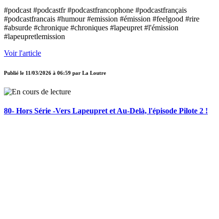
#podcast #podcastfr #podcastfrancophone #podcastfrançais
#podcastfrancais #humour #emission #émission #feelgood #rire
#absurde #chronique #chroniques #lapeupret #l'émission
#lapeupretlemission
Voir l'article
Publié le
11/03/2026 à 06:59
par
La Loutre
80- Hors Série -Vers Lapeupret et Au-Delà, l'épisode Pilote 2 !