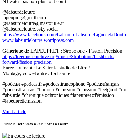
N'hésites pas non plus tout court.
@labsurdeloutre
lapeupret@gmail.com
@labsurdeloutre@mastouille.fr
@labsurdeloutre.bsky.social
https://www.facebook.com/LaLoutreLabsurdeLiguedelaDoutre
www.labsurdeloutre.wordpress.com
Générique de LAPEUPRET : Strobotone - Fission Precision
https://freemusicarchive.org/music/Strobotone/flashback-
forward/fission-precision
Enregistrement : Le Stitre le studio de Litre !
Montage, voix et autre : La Loutre.
#podcast #podcastfr #podcastfrancophone #podcastfrançais
#podcastfrancais #humour #emission #émission #feelgood #rire
#absurde #chronique #chroniques #lapeupret #l'émission
#lapeupretlemission
Voir l'article
Publié le
18/03/2026 à 06:59
par
La Loutre