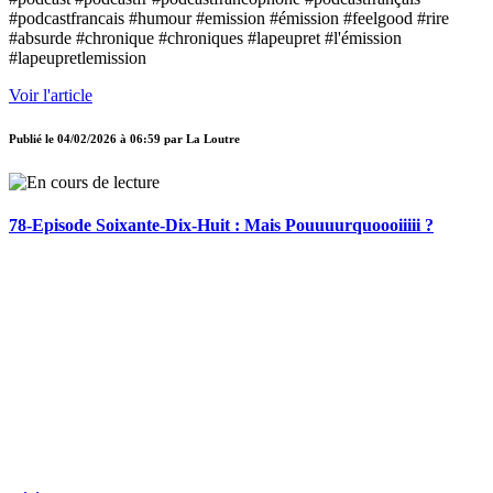
#podcastfrancais #humour #emission #émission #feelgood #rire
#absurde #chronique #chroniques #lapeupret #l'émission
#lapeupretlemission
Voir l'article
Publié le
04/02/2026 à 06:59
par
La Loutre
78-Episode Soixante-Dix-Huit : Mais Pouuuurquoooiiiii ?