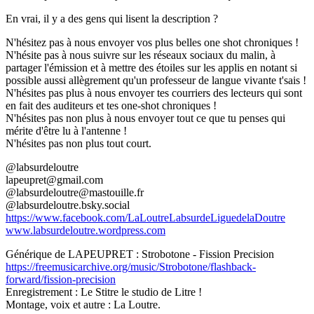
En vrai, il y a des gens qui lisent la description ?
N'hésitez pas à nous envoyer vos plus belles one shot chroniques !
N'hésite pas à nous suivre sur les réseaux sociaux du malin, à
partager l'émission et à mettre des étoiles sur les applis en notant si
possible aussi allègrement qu'un professeur de langue vivante t'sais !
N'hésites pas plus à nous envoyer tes courriers des lecteurs qui sont
en fait des auditeurs et tes one-shot chroniques !
N'hésites pas non plus à nous envoyer tout ce que tu penses qui
mérite d'être lu à l'antenne !
N'hésites pas non plus tout court.
@labsurdeloutre
lapeupret@gmail.com
@labsurdeloutre@mastouille.fr
@labsurdeloutre.bsky.social
https://www.facebook.com/LaLoutreLabsurdeLiguedelaDoutre
www.labsurdeloutre.wordpress.com
Générique de LAPEUPRET : Strobotone - Fission Precision
https://freemusicarchive.org/music/Strobotone/flashback-
forward/fission-precision
Enregistrement : Le Stitre le studio de Litre !
Montage, voix et autre : La Loutre.