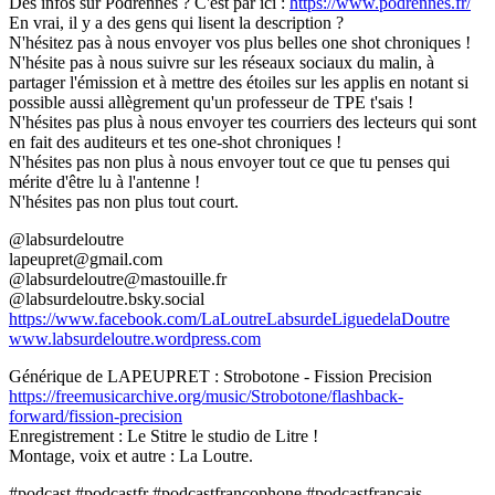
Des infos sur Podrennes ? C'est par ici :
https://www.podrennes.fr/
En vrai, il y a des gens qui lisent la description ?
N'hésitez pas à nous envoyer vos plus belles one shot chroniques !
N'hésite pas à nous suivre sur les réseaux sociaux du malin, à
partager l'émission et à mettre des étoiles sur les applis en notant si
possible aussi allègrement qu'un professeur de TPE t'sais !
N'hésites pas plus à nous envoyer tes courriers des lecteurs qui sont
en fait des auditeurs et tes one-shot chroniques !
N'hésites pas non plus à nous envoyer tout ce que tu penses qui
mérite d'être lu à l'antenne !
N'hésites pas non plus tout court.
@labsurdeloutre
lapeupret@gmail.com
@labsurdeloutre@mastouille.fr
@labsurdeloutre.bsky.social
https://www.facebook.com/LaLoutreLabsurdeLiguedelaDoutre
www.labsurdeloutre.wordpress.com
Générique de LAPEUPRET : Strobotone - Fission Precision
https://freemusicarchive.org/music/Strobotone/flashback-
forward/fission-precision
Enregistrement : Le Stitre le studio de Litre !
Montage, voix et autre : La Loutre.
#podcast #podcastfr #podcastfrancophone #podcastfrançais