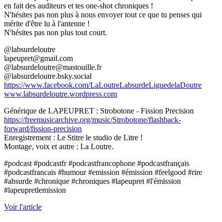
en fait des auditeurs et tes one-shot chroniques !
N'hésites pas non plus à nous envoyer tout ce que tu penses qui
mérite d'être lu à l'antenne !
N'hésites pas non plus tout court.
@labsurdeloutre
lapeupret@gmail.com
@labsurdeloutre@mastouille.fr
@labsurdeloutre.bsky.social
https://www.facebook.com/LaLoutreLabsurdeLiguedelaDoutre
www.labsurdeloutre.wordpress.com
Générique de LAPEUPRET : Strobotone - Fission Precision
https://freemusicarchive.org/music/Strobotone/flashback-
forward/fission-precision
Enregistrement : Le Stitre le studio de Litre !
Montage, voix et autre : La Loutre.
#podcast #podcastfr #podcastfrancophone #podcastfrançais
#podcastfrancais #humour #emission #émission #feelgood #rire
#absurde #chronique #chroniques #lapeupret #l'émission
#lapeupretlemission
Voir l'article