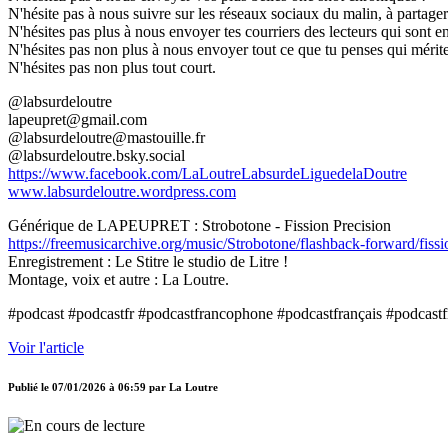
N'hésite pas à nous suivre sur les réseaux sociaux du malin, à partager 
N'hésites pas plus à nous envoyer tes courriers des lecteurs qui sont en
N'hésites pas non plus à nous envoyer tout ce que tu penses qui mérite 
N'hésites pas non plus tout court.
@labsurdeloutre
lapeupret@gmail.com
@labsurdeloutre@mastouille.fr
@labsurdeloutre.bsky.social
https://www.facebook.com/LaLoutreLabsurdeLiguedelaDoutre
www.labsurdeloutre.wordpress.com
Générique de LAPEUPRET : Strobotone - Fission Precision
https://freemusicarchive.org/music/Strobotone/flashback-forward/fissi
Enregistrement : Le Stitre le studio de Litre !
Montage, voix et autre : La Loutre.
#podcast #podcastfr #podcastfrancophone #podcastfrançais #podcastf
Voir l'article
Publié le
07/01/2026 à 06:59
par
La Loutre