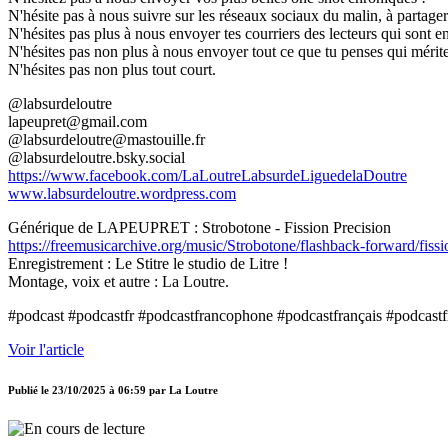
N'hésite pas à nous suivre sur les réseaux sociaux du malin, à partager 
N'hésites pas plus à nous envoyer tes courriers des lecteurs qui sont en
N'hésites pas non plus à nous envoyer tout ce que tu penses qui mérite 
N'hésites pas non plus tout court.
@labsurdeloutre
lapeupret@gmail.com
@labsurdeloutre@mastouille.fr
@labsurdeloutre.bsky.social
https://www.facebook.com/LaLoutreLabsurdeLiguedelaDoutre
www.labsurdeloutre.wordpress.com
Générique de LAPEUPRET : Strobotone - Fission Precision
https://freemusicarchive.org/music/Strobotone/flashback-forward/fissi
Enregistrement : Le Stitre le studio de Litre !
Montage, voix et autre : La Loutre.
#podcast #podcastfr #podcastfrancophone #podcastfrançais #podcastf
Voir l'article
Publié le
23/10/2025 à 06:59
par
La Loutre