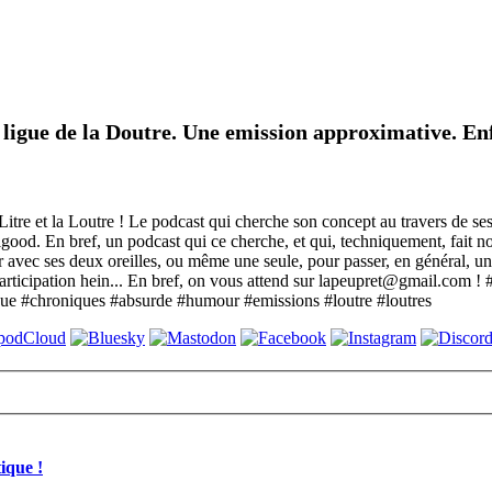
e ligue de la Doutre. Une emission approximative. Enf
itre et la Loutre ! Le podcast qui cherche son concept au travers de ses
good. En bref, un podcast qui ce cherche, et qui, techniquement, fait no
r avec ses deux oreilles, ou même une seule, pour passer, en général, u
e participation hein... En bref, on vous attend sur lapeupret@gmail.com
que #chroniques #absurde #humour #emissions #loutre #loutres
ique !