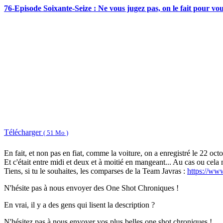
76-Episode Soixante-Seize : Ne vous jugez pas, on le fait pour vou
Télécharger
( 51 Mo )
En fait, et non pas en fiat, comme la voiture, on a enregistré le 22 octo
Et c'était entre midi et deux et à moitié en mangeant... Au cas ou cela 
Tiens, si tu le souhaites, les comparses de la Team Javras :
https://www
N'hésite pas à nous envoyer des One Shot Chroniques !
En vrai, il y a des gens qui lisent la description ?
N'hésitez pas à nous envoyer vos plus belles one shot chroniques !