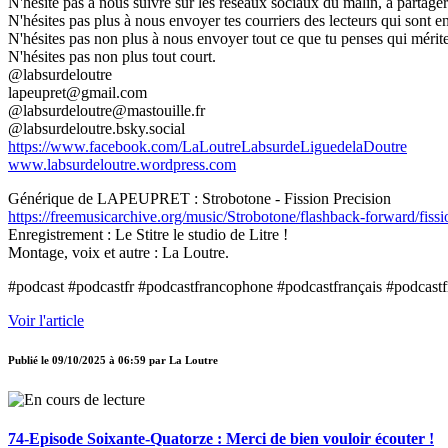
N'hésite pas à nous suivre sur les réseaux sociaux du malin, à partager 
N'hésites pas plus à nous envoyer tes courriers des lecteurs qui sont en
N'hésites pas non plus à nous envoyer tout ce que tu penses qui mérite 
N'hésites pas non plus tout court.
@labsurdeloutre
lapeupret@gmail.com
@labsurdeloutre@mastouille.fr
@labsurdeloutre.bsky.social
https://www.facebook.com/LaLoutreLabsurdeLiguedelaDoutre
www.labsurdeloutre.wordpress.com
Générique de LAPEUPRET : Strobotone - Fission Precision
https://freemusicarchive.org/music/Strobotone/flashback-forward/fissi
Enregistrement : Le Stitre le studio de Litre !
Montage, voix et autre : La Loutre.
#podcast #podcastfr #podcastfrancophone #podcastfrançais #podcastf
Voir l'article
Publié le
09/10/2025 à 06:59
par
La Loutre
74-Episode Soixante-Quatorze : Merci de bien vouloir écouter !