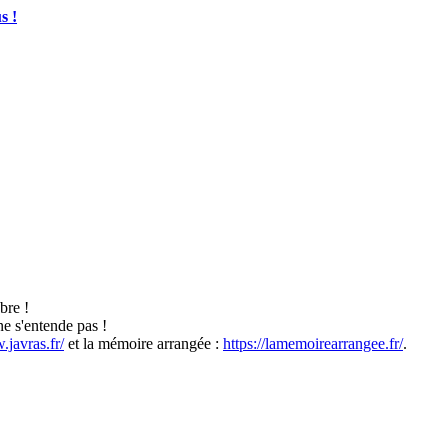
s !
bre !
ne s'entende pas !
.javras.fr/
et la mémoire arrangée :
https://lamemoirearrangee.fr/
.