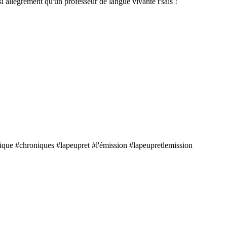
si allègrement qu'un professeur de langue vivante t'sais !
que #chroniques #lapeupret #l'émission #lapeupretlemission