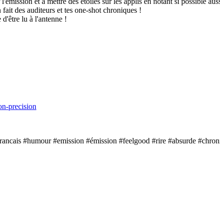
l'émission et à mettre des étoiles sur les applis en notant si possible aus
 fait des auditeurs et tes one-shot chroniques !
d'être lu à l'antenne !
on-precision
rancais #humour #emission #émission #feelgood #rire #absurde #chroni